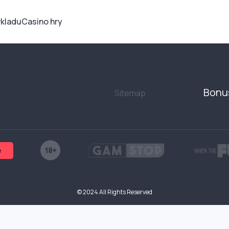
vkladu
Casino hry
Bonu
Sitemap
e
© 2024 All Rights Reserved